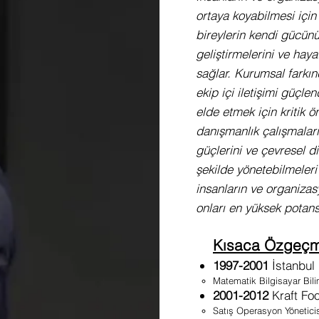
ortaya koyabilmesi için f
bireylerin kendi gücünü 
geliştirmelerini ve haya
sağlar. Kurumsal farkında
ekip içi iletişimi güçle
elde etmek için kritik 
danışmanlık çalışmaları
güçlerini ve çevresel di
şekilde yönetebilmeler
insanların ve organiza
onları en yüksek potans
Kısaca Özgeçm
1997-2001
İstanbul 
Matematik Bilgisayar Bil
2001-2012
Kraft Foo
Satış Operasyon Yönetici