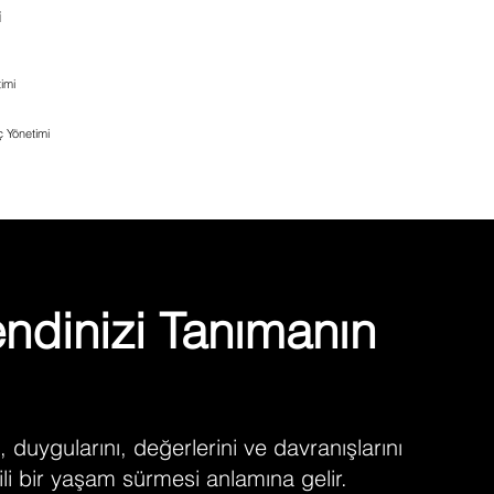
i
imi
ç Yönetimi
endinizi Tanımanın
i, duygularını, değerlerini ve davranışlarını
ili bir yaşam sürmesi anlamına gelir.