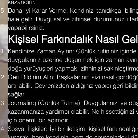
kazandırır.
Daha İyi Karar Verme: Kendinizi tanıdıkça, bilin
hale gelir. Duygusal ve zihinsel durumunuzu fark
yapabilirsiniz.
Kişisel Farkındalık Nasıl Geliş
Kendinize Zaman Ayırın: Günlük rutininiz içinde
duygularınız üzerine düşünmek için zaman ayırı
doğa yürüyüşleri yapmak, zihninizi sakinleştirme
Geri Bildirim Alın: Başkalarının sizi nasıl gördüğ
artırabilir. Çevrenizden aldığınız yapıcı geri bild
sağlar.
Journaling (Günlük Tutma): Duygularınızı ve düş
kazanmanıza yardımcı olabilir. Ne hissettiğinizi 
için önemli bir adımdır.
Sosyal İlişkiler: İyi bir iletişim, kişisel farkındalığ
kurarak, hem kendinizi hem de çevrenizdeki dün