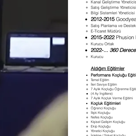
Kanal Geliştirme Yöneticis
Satış Geliştirme Yöneticis
Bilgi Sistemleri Yöneticisi
2012-2015
Goodyear
Satış Planlama ve Deste
E-Ticaret Müdürü
2015-2022
Phusion 
Kurucu Ortak​
2022-...
360 Derece
Kurucu​
Aldığım Eğitimler
Performans Koçluğu Eğit
Temel Eğitim
İleri Seviye Eğitim
7 Aylık Koçluğu Öğrenme Eğit
(4 Ay İngiltere)
7 Aylık Koçluk Verme Eğitimi
Koçluk Eğitimleri
Öğrenci Koçluğu
İlişki Koçluğu
Nefes Koçluğu
Kişisel Gelişim Koçluğu
Ekip Koçluğu
Yönetici Koçluğu
İşletme / Şirket Koçluğu