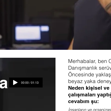
Merhabalar, ben 
Danışmanlık serü
Öncesinde yaklaşı
a
beyaz yaka deney
00:00 / 01:13
Neden kişisel ve
çalışmaları yap
cevabım şu:
İnsanların ve organizas