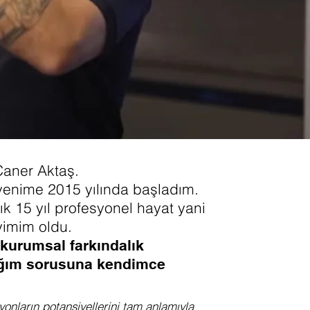
Caner Aktaş.
venime 2015 yılında başladım.
k 15 yıl profesyonel hayat yani
imim oldu.
 kurumsal farkındalık
tığım sorusuna kendimce
yonların potansiyellerini tam anlamıyla