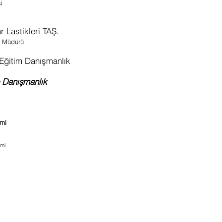
i
i
 Lastikleri TAŞ.
k Müdürü
Eğitim Danışmanlık
 Danışmanlık
imi
imi