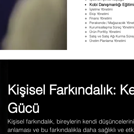
Kobi Danışmanlığı Eğitim
İşletme Yönetimi​
Ekip Yönetimi
Finans Yönetimi
Perakende / Mağazacılık Yönet
Kurumsallaşma Süreç Yönetimi
Ürün Portföy Yönetimi
Satış ve Satış Ağı Kurma Süre
Üretim Planlama Yönetimi
Kişisel Farkındalık: K
Gücü
Kişisel farkındalık, bireylerin kendi düşüncelerin
anlaması ve bu farkındalıkla daha sağlıklı ve etk