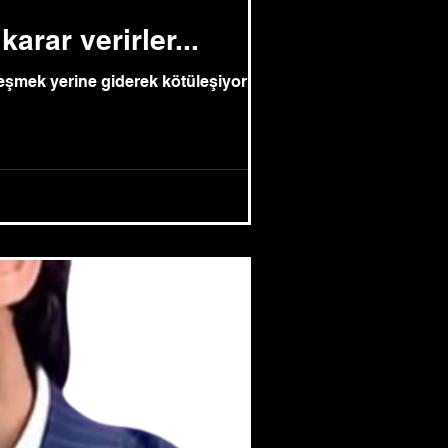
arar verirler...
leşmek yerine giderek kötüleşiyor ve