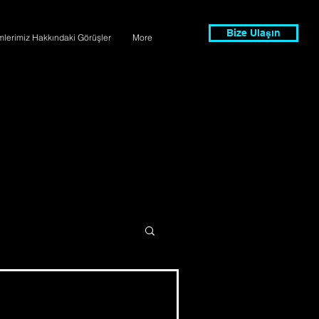
Bize Ulaşın
imlerimiz Hakkındaki Görüşler
More