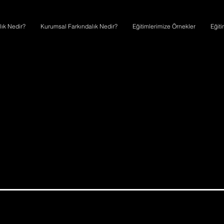
lık Nedir?
Kurumsal Farkındalık Nedir?
Eğitimlerimize Örnekler
Eğit