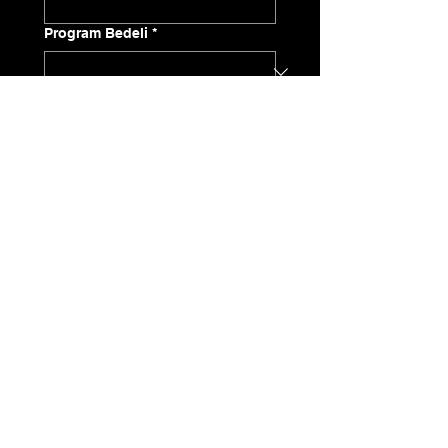
Program Bedeli
*
Gönder
caneraktas@360derecedanismanlik.com
0541 737 70 47
İzmir