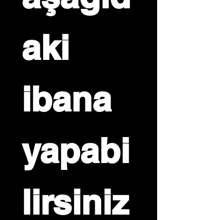
aki 
ibana 
yapabi
lirsiniz