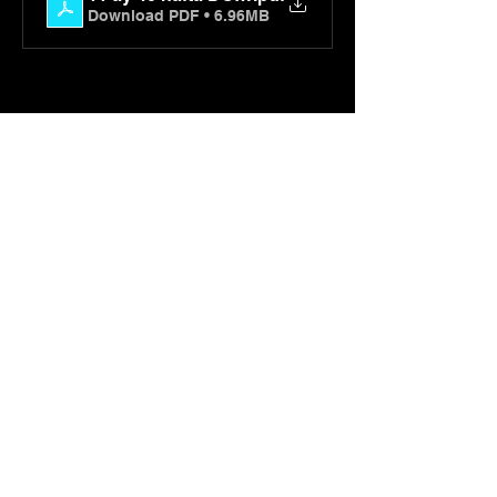
Download PDF • 6.96MB
Bu Etkinliği Paylaş
caneraktas@360derecedanismanlik.com
0541 737 70 47
İzmir