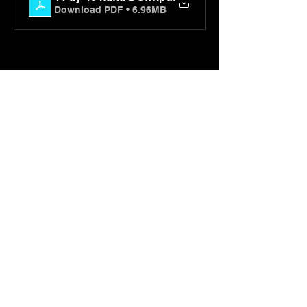
Download PDF • 6.96MB
Bu Etkinliği Paylaş
caneraktas@360derecedanismanlik.com
0541 737 70 47
İzmir