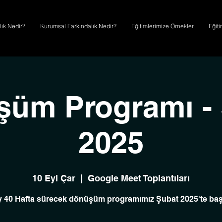
lık Nedir?
Kurumsal Farkındalık Nedir?
Eğitimlerimize Örnekler
Eğit
üm Programı -
2025
10 Eyl Çar
  |  
Google Meet Toplantıları
y 40 Hafta sürecek dönüşüm programımız Şubat 2025'te başl